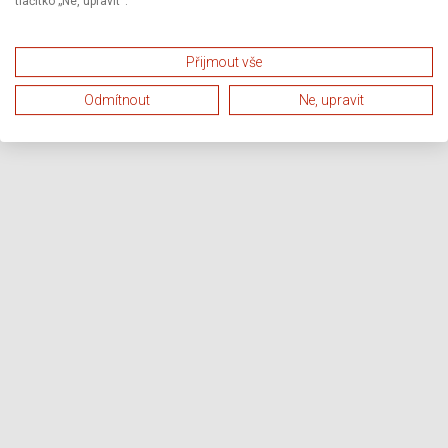
tlačítko „Ne, upravit“.
Přijmout vše
Odmítnout
Ne, upravit