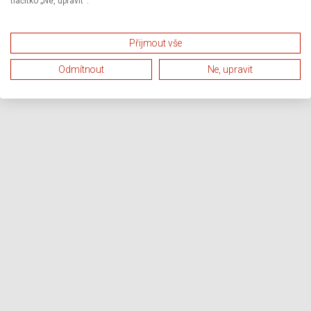
tlačítko „Ne, upravit“.
Přijmout vše
Odmítnout
Ne, upravit