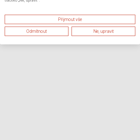
tlačítko „Ne, upravit“.
Přijmout vše
Odmítnout
Ne, upravit