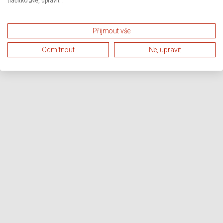
tlačítko „Ne, upravit“.
Přijmout vše
Odmítnout
Ne, upravit