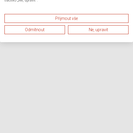
tlačítko „Ne, upravit“.
Přijmout vše
Odmítnout
Ne, upravit