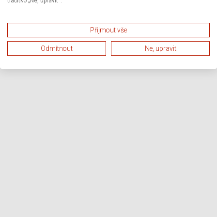
tlačítko „Ne, upravit“.
Přijmout vše
Odmítnout
Ne, upravit