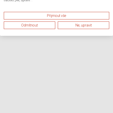
tlačítko „Ne, upravit“.
Přijmout vše
Odmítnout
Ne, upravit