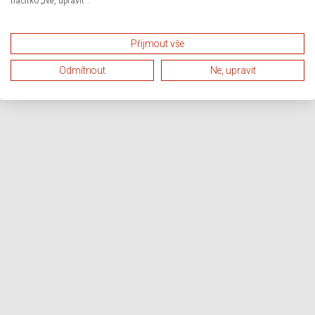
tlačítko „Ne, upravit“.
Přijmout vše
Odmítnout
Ne, upravit