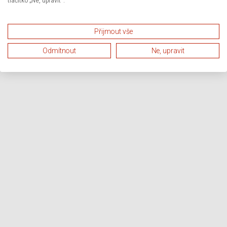
tlačítko „Ne, upravit“.
Přijmout vše
Odmítnout
Ne, upravit