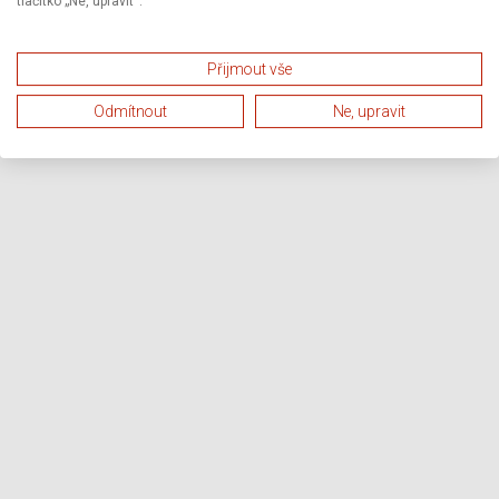
tlačítko „Ne, upravit“.
Přijmout vše
Odmítnout
Ne, upravit