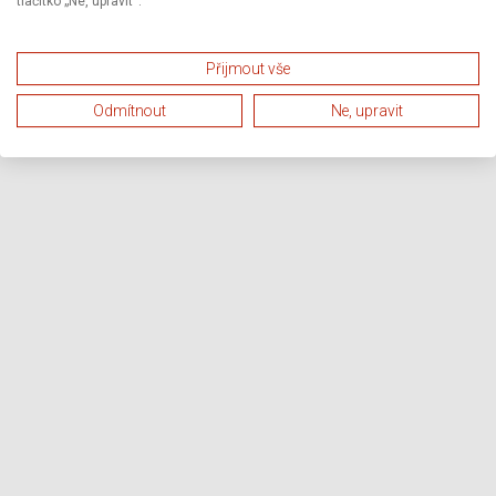
tlačítko „Ne, upravit“.
Přijmout vše
Odmítnout
Ne, upravit