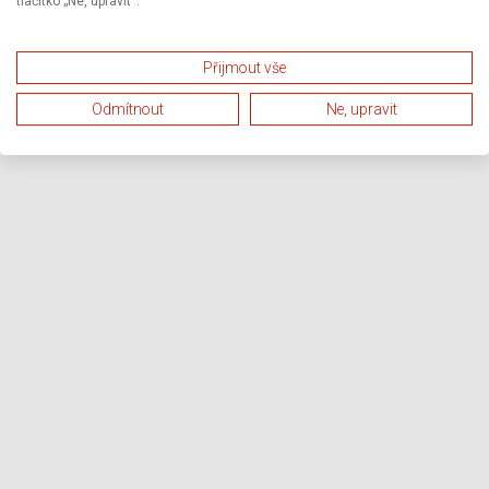
tlačítko „Ne, upravit“.
Přijmout vše
Odmítnout
Ne, upravit