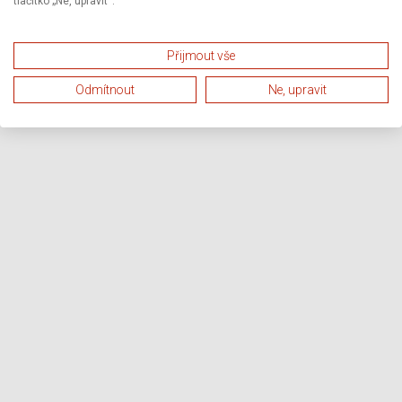
tlačítko „Ne, upravit“.
Přijmout vše
Odmítnout
Ne, upravit