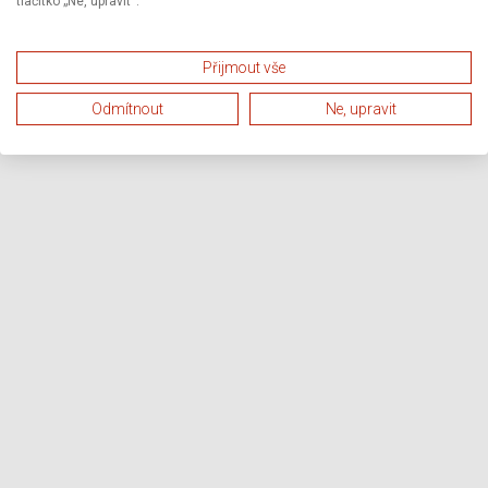
tlačítko „Ne, upravit“.
Přijmout vše
Odmítnout
Ne, upravit