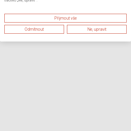
tlačítko „Ne, upravit“.
Přijmout vše
Odmítnout
Ne, upravit