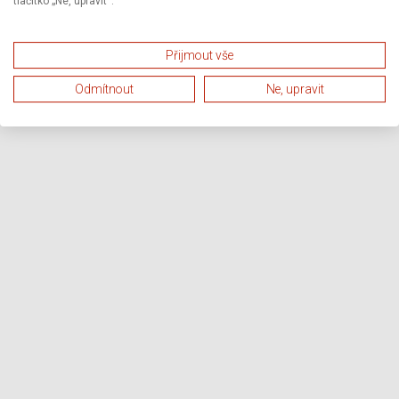
tlačítko „Ne, upravit“.
Přijmout vše
Odmítnout
Ne, upravit