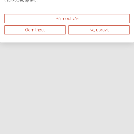
tlačítko „Ne, upravit“.
Přijmout vše
Odmítnout
Ne, upravit