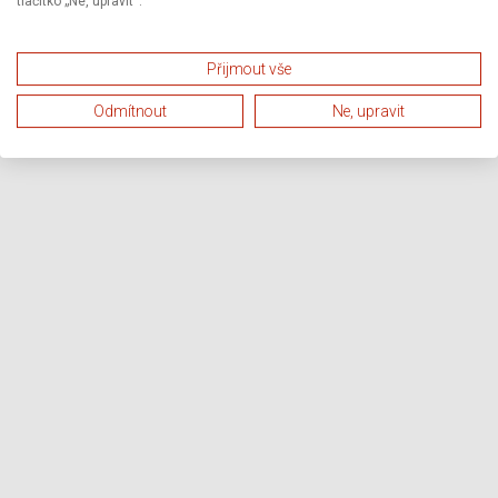
tlačítko „Ne, upravit“.
Přijmout vše
Odmítnout
Ne, upravit