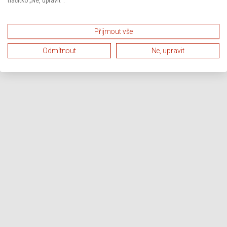
tlačítko „Ne, upravit“.
Přijmout vše
Odmítnout
Ne, upravit