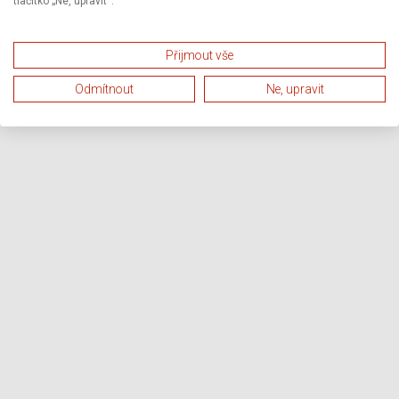
tlačítko „Ne, upravit“.
Přijmout vše
Odmítnout
Ne, upravit