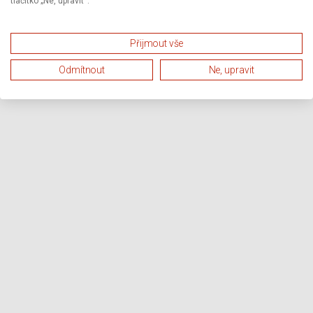
tlačítko „Ne, upravit“.
Přijmout vše
Odmítnout
Ne, upravit