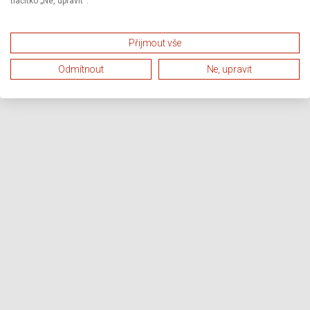
tlačítko „Ne, upravit“.
Přijmout vše
Odmítnout
Ne, upravit