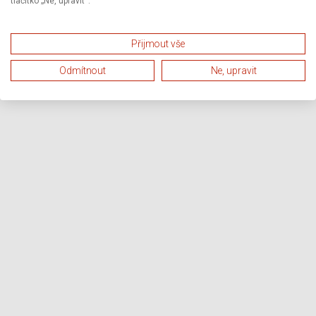
tlačítko „Ne, upravit“.
Přijmout vše
Odmítnout
Ne, upravit