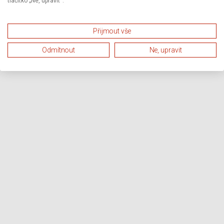
tlačítko „Ne, upravit“.
Přijmout vše
Odmítnout
Ne, upravit