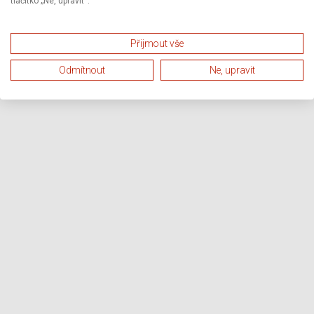
tlačítko „Ne, upravit“.
Přijmout vše
Odmítnout
Ne, upravit