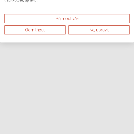
tlačítko „Ne, upravit“.
Přijmout vše
Odmítnout
Ne, upravit