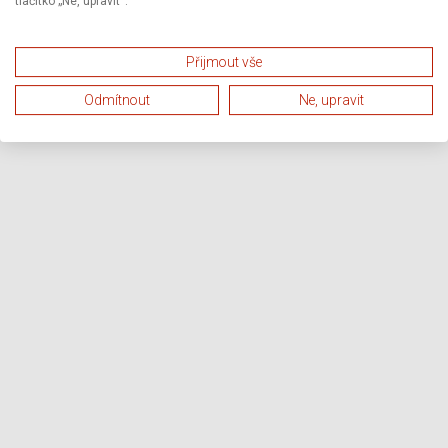
tlačítko „Ne, upravit“.
Přijmout vše
Odmítnout
Ne, upravit