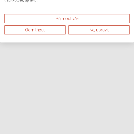
tlačítko „Ne, upravit“.
Přijmout vše
Odmítnout
Ne, upravit