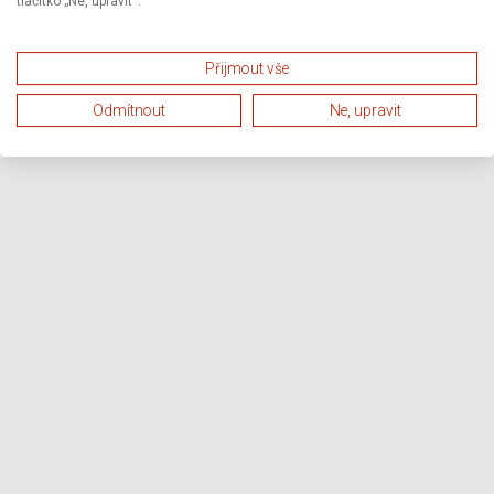
tlačítko „Ne, upravit“.
Přijmout vše
Odmítnout
Ne, upravit