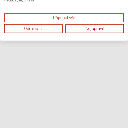
tlačítko „Ne, upravit“.
Přijmout vše
Odmítnout
Ne, upravit