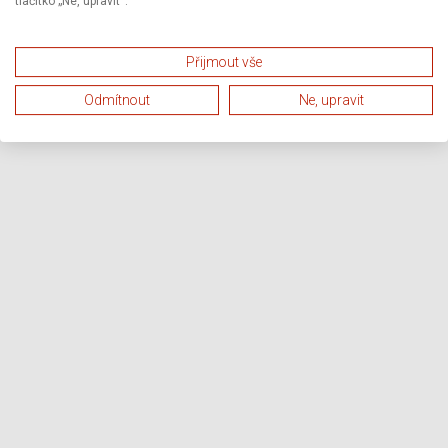
tlačítko „Ne, upravit“.
Přijmout vše
Odmítnout
Ne, upravit