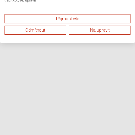
tlačítko „Ne, upravit“.
Přijmout vše
Odmítnout
Ne, upravit