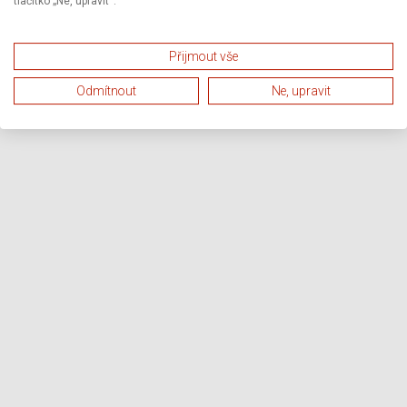
tlačítko „Ne, upravit“.
Přijmout vše
Odmítnout
Ne, upravit