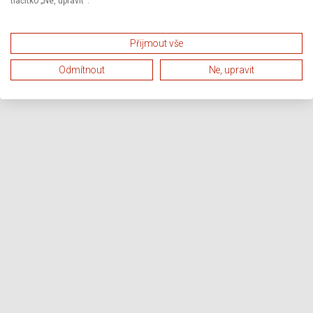
tlačítko „Ne, upravit“.
Přijmout vše
Odmítnout
Ne, upravit