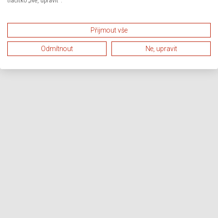
tlačítko „Ne, upravit“.
Přijmout vše
Odmítnout
Ne, upravit