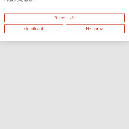
tlačítko „Ne, upravit“.
Přijmout vše
Odmítnout
Ne, upravit