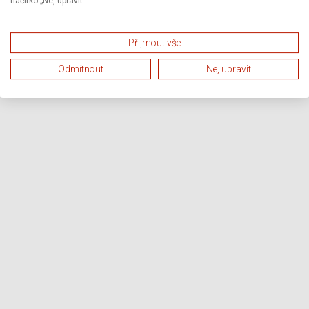
tlačítko „Ne, upravit“.
Přijmout vše
Odmítnout
Ne, upravit