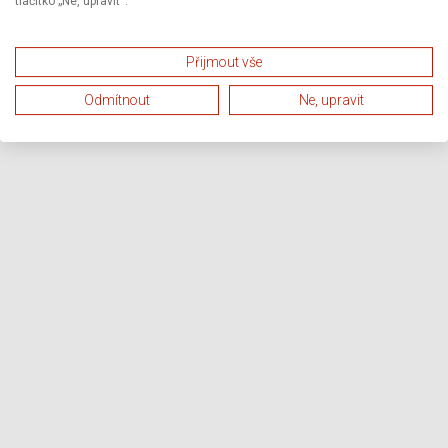
tlačítko „Ne, upravit“.
Přijmout vše
Odmítnout
Ne, upravit