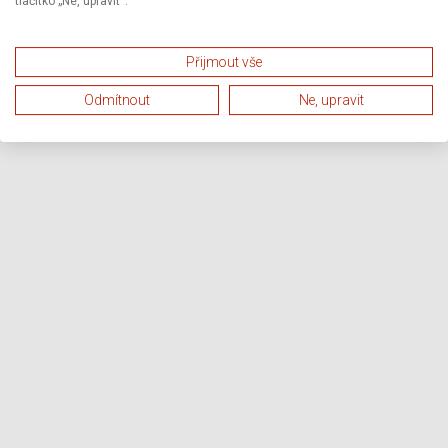
tlačítko „Ne, upravit“.
Přijmout vše
Odmítnout
Ne, upravit