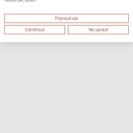
tlačítko „Ne, upravit“.
Přijmout vše
Odmítnout
Ne, upravit