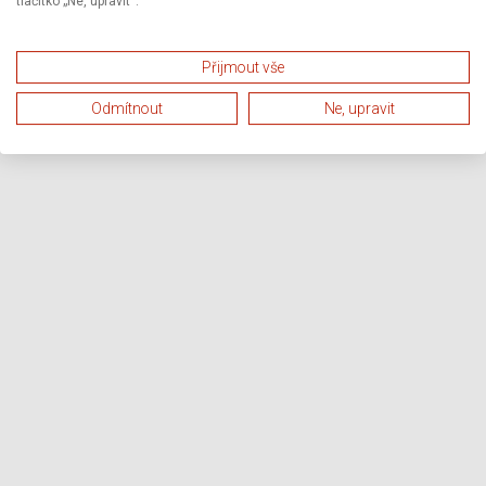
tlačítko „Ne, upravit“.
Přijmout vše
Odmítnout
Ne, upravit