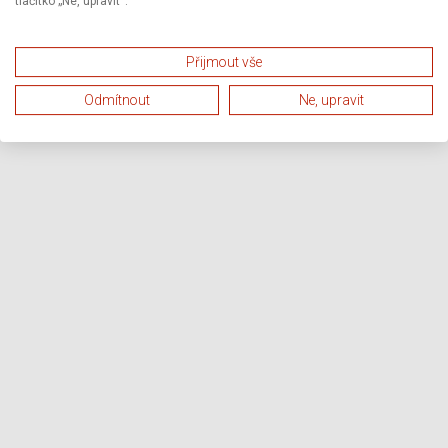
tlačítko „Ne, upravit“.
Přijmout vše
Odmítnout
Ne, upravit