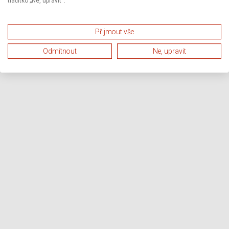
tlačítko „Ne, upravit“.
Přijmout vše
Odmítnout
Ne, upravit