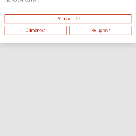
tlačítko „Ne, upravit“.
Přijmout vše
Odmítnout
Ne, upravit