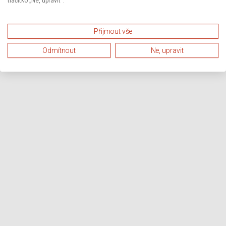
tlačítko „Ne, upravit“.
Přijmout vše
Odmítnout
Ne, upravit