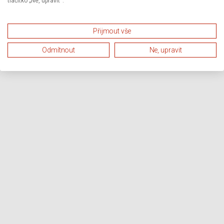
tlačítko „Ne, upravit“.
Přijmout vše
Odmítnout
Ne, upravit