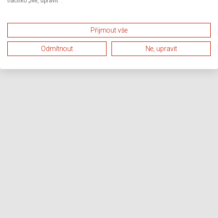
tlačítko „Ne, upravit“.
Přijmout vše
Odmítnout
Ne, upravit