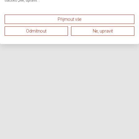
tlačítko „Ne, upravit“.
Přijmout vše
Odmítnout
Ne, upravit