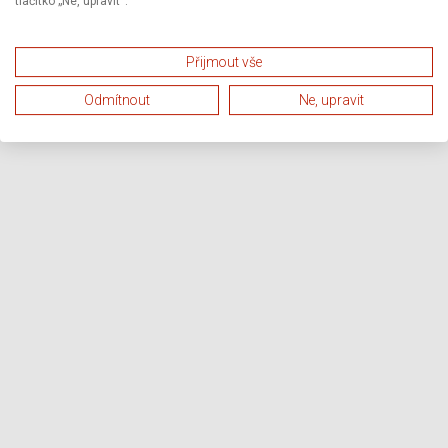
tlačítko „Ne, upravit“.
Přijmout vše
Odmítnout
Ne, upravit