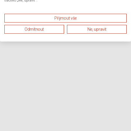
tlačítko „Ne, upravit“.
Přijmout vše
Odmítnout
Ne, upravit